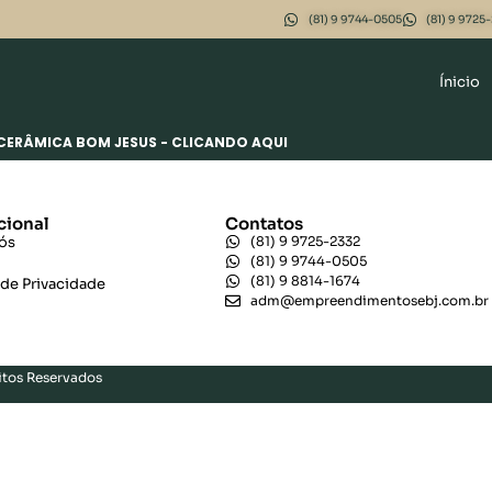
(81) 9 9744-0505
(81) 9 9725
Ínicio
CERÂMICA BOM JESUS - CLICANDO AQUI
cional
Contatos
ós
(81) 9 9725-2332
(81) 9 9744-0505
(81) 9 8814-1674
 de Privacidade
adm@empreendimentosebj.com.br
tos Reservados