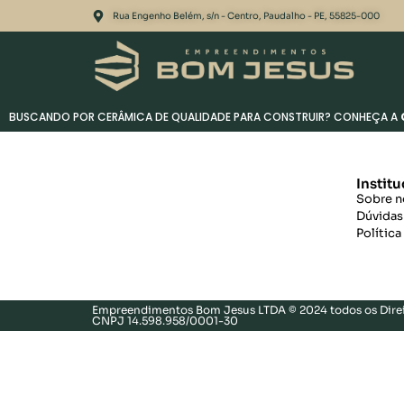
Rua Engenho Belém, s/n - Centro, Paudalho - PE, 55825-000
BUSCANDO POR CERÂMICA DE QUALIDADE PARA CONSTRUIR? CONHEÇA A
Institu
Sobre n
Dúvidas
Política
Empreendimentos Bom Jesus LTDA © 2024 todos os Direi
CNPJ 14.598.958/0001-30