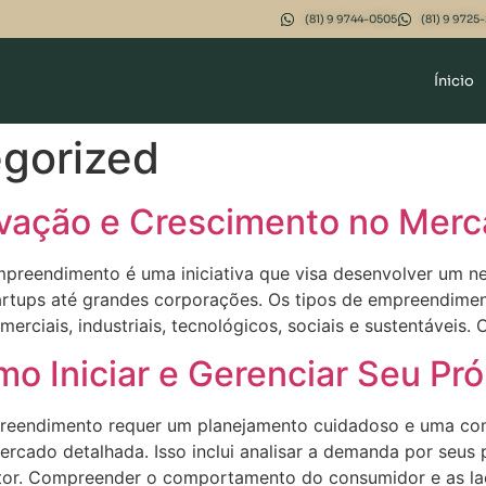
(81) 9 9744-0505
(81) 9 9725
Ínicio
gorized
vação e Crescimento no Mer
reendimento é uma iniciativa que visa desenvolver um ne
rtups até grandes corporações. Os tipos de empreendimen
erciais, industriais, tecnológicos, sociais e sustentáveis.
 Iniciar e Gerenciar Seu Pró
preendimento requer um planejamento cuidadoso e uma co
rcado detalhada. Isso inclui analisar a demanda por seus p
etor. Compreender o comportamento do consumidor e as la